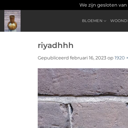
We zijn gesloten van
Ga
naar
BLOEMEN
WOONDE
inhoud
riyadhhh
Gepubliceerd
februari 16, 2023
op
1920 