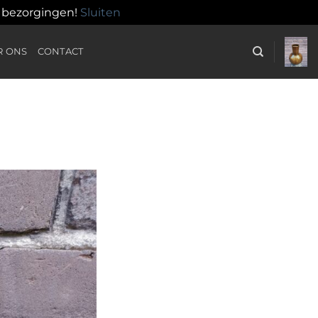
n bezorgingen!
Sluiten
R ONS
CONTACT