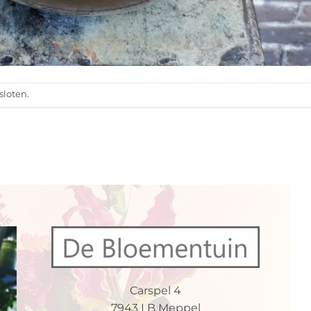
sloten.
Carspel 4
7943 LB Meppel