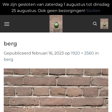
We zijn gesloten van zaterdag 1 augustus tot dinsdag
25 augustus. Ook geen bezorgingen!
Sluiten
Ga
naar
inhoud
berg
Gepubliceerd
februari 16, 2023
op
1920 × 2560
in
berg