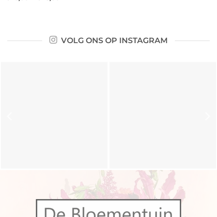
VOLG ONS OP INSTAGRAM
Wij gaan even genieten van
Ook deze mooie zijden plant
een fijne vakantie. Daarom
van @silkkaflowers heeft
zijn wij gesloten van
een mooie plek gekregen.
maandag 3 augustus tot
Het is een stijlvolle