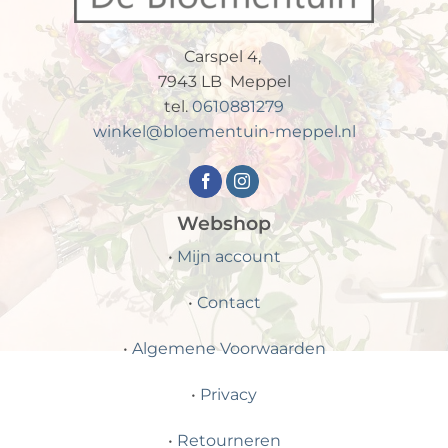
dinsdag 25 augustus. Wij
toevoeging en niet van echt
wensen jullie een fijne
te onderscheiden. En het
zomer.
voordeel geen water en
Carspel 4,
verzorging en prachtig op
7943 LB Meppel
iedere gewenste plek in
tel.
0610881279
huis. #silkkaflowers
winkel@bloementuin-meppel.nl
#zijdenplant #artificalflower
#interieur#florist
Webshop
•
Mijn account
•
Contact
•
Algemene Voorwaarden
•
Privacy
•
Retourneren