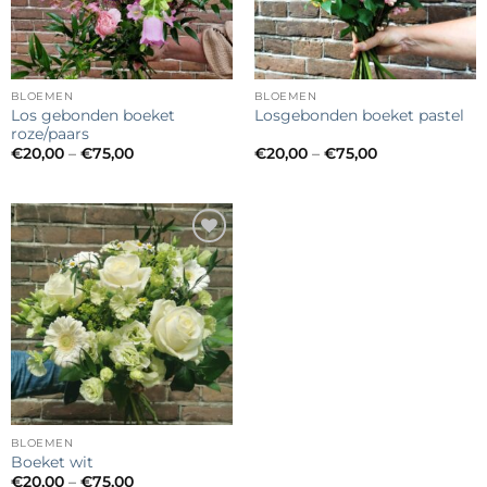
BLOEMEN
BLOEMEN
Los gebonden boeket
Losgebonden boeket pastel
roze/paars
€
20,00
–
€
75,00
€
20,00
–
€
75,00
Toevoegen
aan
verlanglijst
BLOEMEN
Boeket wit
€
20,00
–
€
75,00