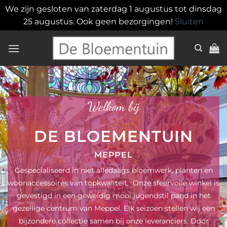
We zijn gesloten van zaterdag 1 augustus tot dinsdag
25 augustus. Ook geen bezorgingen!
Sluiten
Ga
naar
inhoud
Welkom bij
DE BLOEMENTUIN
MEPPEL
Gespecialiseerd in niet alledaags bloemwerk, planten en
woonaccessoires van topkwaliteit.
Onze sfeervolle winkel is
gevestigd in een geweldig mooi jugendstil pand in het
gezellige centrum van Meppel. Elk seizoen stellen wij een
bijzondere collectie samen bij onze leveranciers. Door