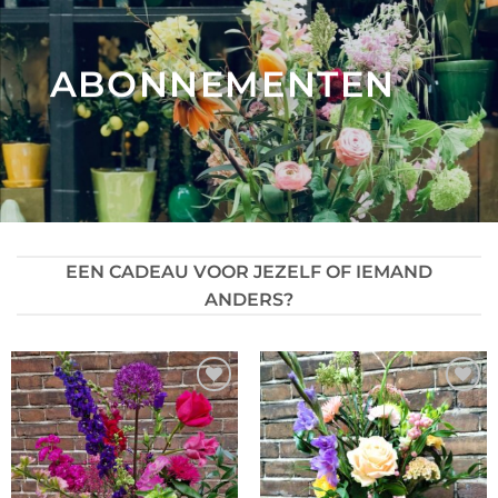
ABONNEMENTEN
EEN CADEAU VOOR JEZELF OF IEMAND
ANDERS?
Toevoegen
Toevoegen
aan
aan
verlanglijst
verlanglijst