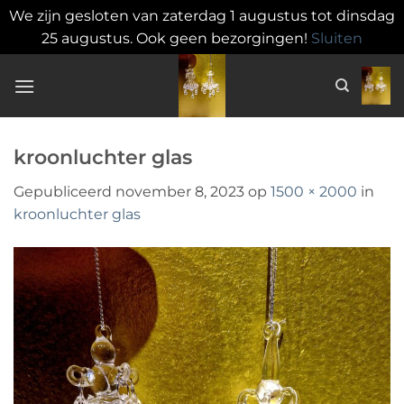
We zijn gesloten van zaterdag 1 augustus tot dinsdag
25 augustus. Ook geen bezorgingen!
Sluiten
Ga
naar
inhoud
kroonluchter glas
Gepubliceerd
november 8, 2023
op
1500 × 2000
in
kroonluchter glas