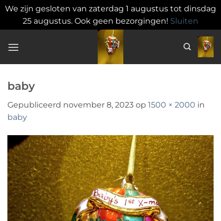
We zijn gesloten van zaterdag 1 augustus tot dinsdag
25 augustus. Ook geen bezorgingen!
Sluiten
Ga
naar
inhoud
baby
Gepubliceerd
november 8, 2023
op
1500 × 2000
in
baby