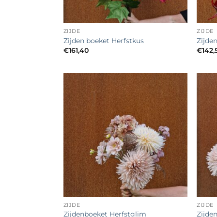
+
+
ZIJDE
ZIJDE
Zijden boeket Herfstkus
Zijde
€
161,40
€
142,
Toevoegen
aan
verlanglijst
+
+
ZIJDE
ZIJDE
Zijdenboeket Herfstglim
Zijde