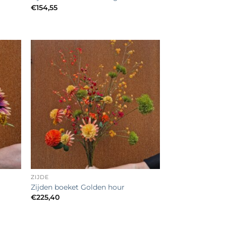
€
154,55
egen
Toevoegen
n
aan
lijst
verlanglijst
+
ZIJDE
Zijden boeket Golden hour
€
225,40