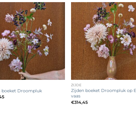
Toevoegen
Toevo
aan
aa
verlanglijst
verlang
+
ZIJDE
Zijden boeket Droompluk op E
n boeket Droompluk
vaas
45
€
314,45