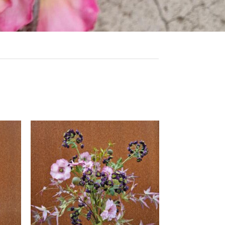
egen
Toevoegen
n
aan
lijst
verlanglijst