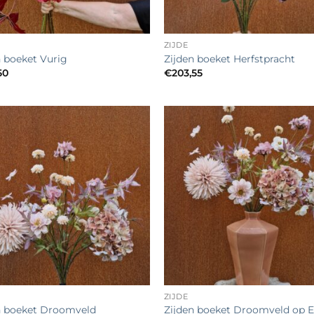
+
ZIJDE
n boeket Vurig
Zijden boeket Herfstpracht
50
€
203,55
Toevoegen
Toevo
aan
aa
verlanglijst
verlang
+
ZIJDE
Zijden boeket Droomveld op E
n boeket Droomveld