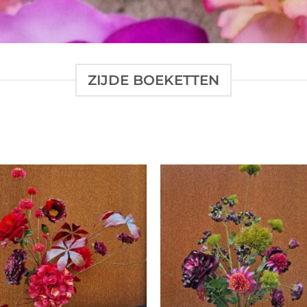
ZIJDE BOEKETTEN
Toevoegen
Toevo
aan
aa
verlanglijst
verlang