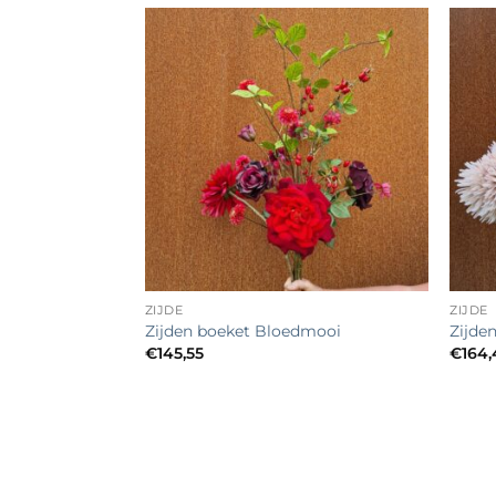
Toevoegen
aan
verlanglijst
+
+
ZIJDE
ZIJDE
Zijden boeket Bloedmooi
Zijde
€
145,55
€
164,