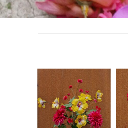
Toevoegen
aan
verlanglijst