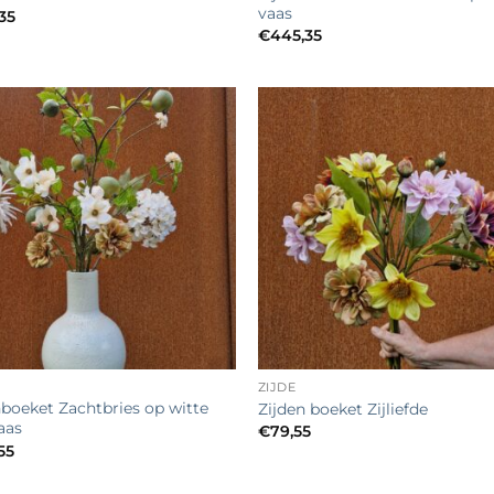
vaas
35
€
445,35
Toevoegen
Toevo
aan
aa
verlanglijst
verlang
+
ZIJDE
nboeket Zachtbries op witte
Zijden boeket Zijliefde
aas
€
79,55
55