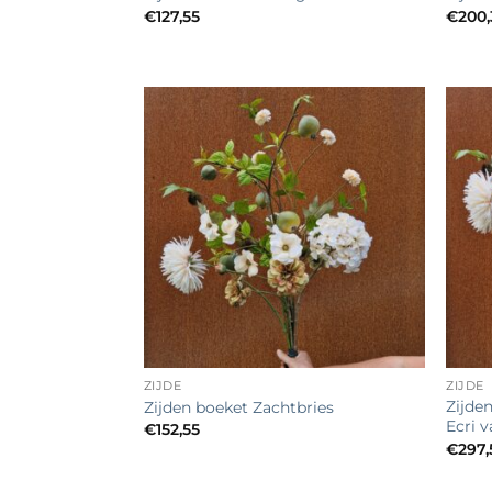
€
127,55
€
200,
Toevoegen
aan
verlanglijst
+
+
ZIJDE
ZIJDE
Zijde
Zijden boeket Zachtbries
Ecri v
€
152,55
€
297,