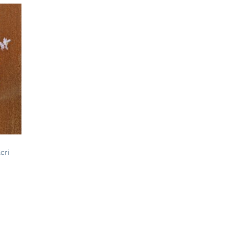
egen
n
lijst
cri