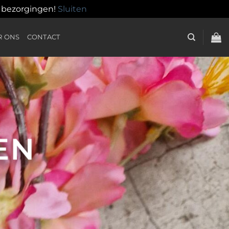
n bezorgingen!
Sluiten
R ONS
CONTACT
EN