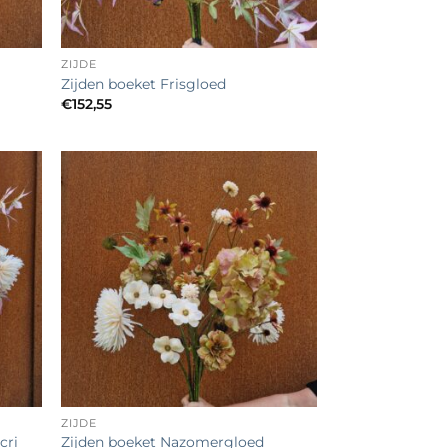
+
ZIJDE
Zijden boeket Frisgloed
€
152,55
egen
Toevoegen
n
aan
lijst
verlanglijst
+
ZIJDE
cri
Zijden boeket Nazomergloed