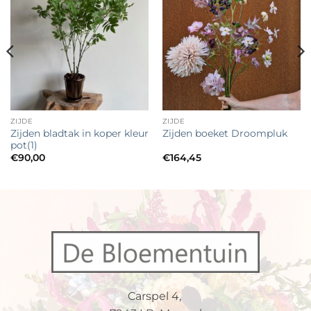
Toevoegen
Toevoegen
aan
aan
verlanglijst
verlanglijst
ZIJDE
ZIJDE
Zijden bladtak in koper kleur
Zijden boeket Droompluk
pot(1)
€
90,00
€
164,45
Carspel 4,