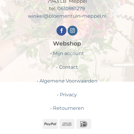
7943 LB Meppel
tel.
0610881279
winkel@bloementuin-meppel.nl
Webshop
•
Mijn account
•
Contact
•
Algemene Voorwaarden
•
Privacy
•
Retourneren
PayPal
Cash
IDeal
On