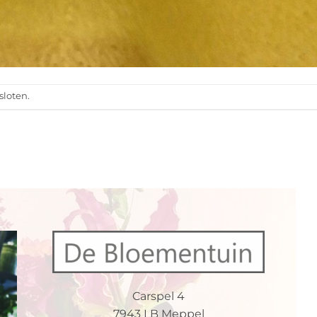
sloten.
Carspel 4
7943 LB Meppel