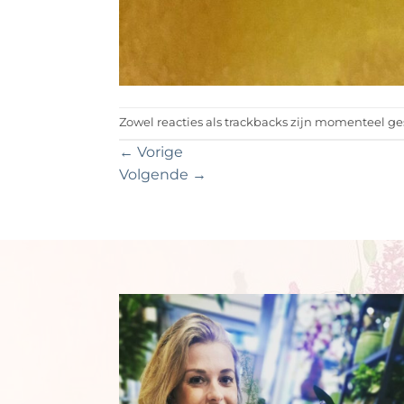
Zowel reacties als trackbacks zijn momenteel ge
←
Vorige
Volgende
→