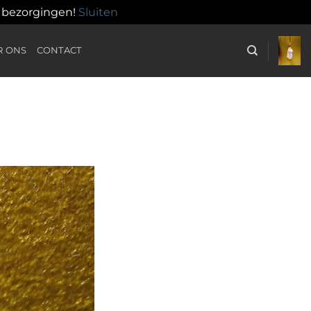
n bezorgingen!
Sluiten
R ONS
CONTACT