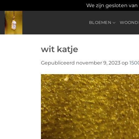
We zijn gesloten van
Ga
naar
BLOEMEN
WOONDE
inhoud
wit katje
Gepubliceerd
november 9, 2023
op
150