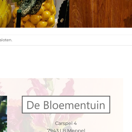
sloten.
Carspel 4
7943 LB Meppel