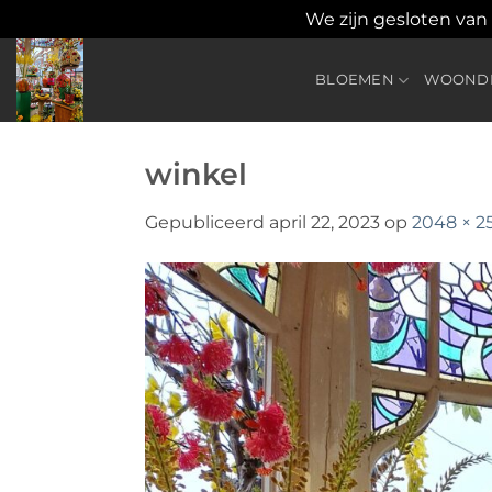
We zijn gesloten van
Ga
naar
BLOEMEN
WOONDE
inhoud
winkel
Gepubliceerd
april 22, 2023
op
2048 × 2