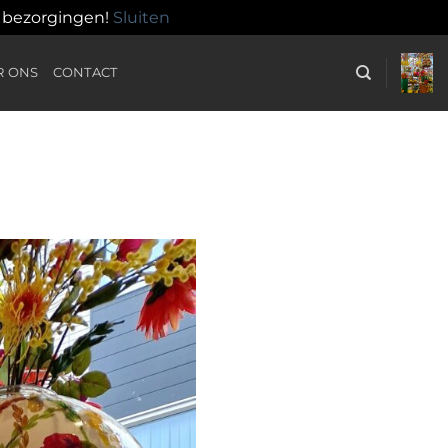
n bezorgingen!
Sluiten
R ONS
CONTACT