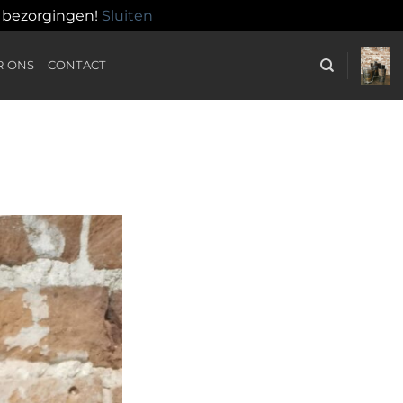
n bezorgingen!
Sluiten
R ONS
CONTACT