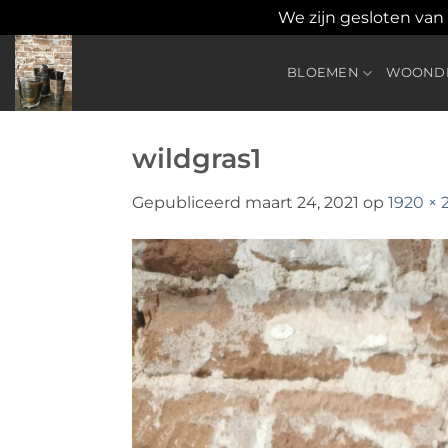
We zijn gesloten van
Ga
naar
BLOEMEN
WOONDE
inhoud
wildgras1
Gepubliceerd
maart 24, 2021
op
1920 × 