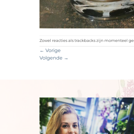
Zowel reacties als trackbacks zijn momenteel ge
←
Vorige
Volgende
→