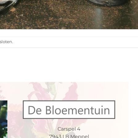
sloten.
Carspel 4
7943 LB Meppel