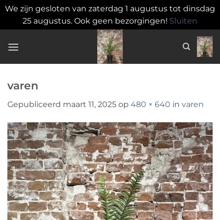
We zijn gesloten van zaterdag 1 augustus tot dinsdag
25 augustus. Ook geen bezorgingen!
Sluiten
Ga
naar
inhoud
varen
Gepubliceerd
maart 11, 2025
op
480 × 640
in
varen