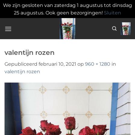
We zijn gesloten van zaterdag 1 augustus tot dinsdag
25 augustus. Ook geen bezorgingen!
Sluiten
Ga
naar
inhoud
valentijn rozen
Gepubliceerd
februari 10, 2021
op
960 × 1280
in
valentijn rozen