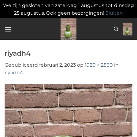
We zijn gesloten van zaterdag 1 augustus tot dinsdag
25 augustus. Ook geen bezorgingen!
Sluiten
Ga
naar
inhoud
riyadh4
Gepubliceerd
februari 2, 2023
op
1920 × 2560
in
riyadh4