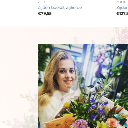
ZIJDE
ZIJDE
mergloed
Zijden boeket Zijliefde
Zijde
€
79,55
€
127,