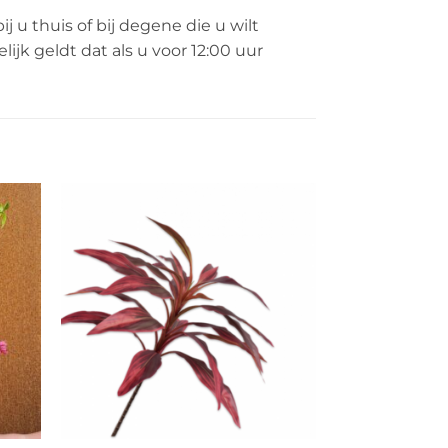
u thuis of bij degene die u wilt
jk geldt dat als u voor 12:00 uur
egen
Toevoegen
n
aan
lijst
verlanglijst
+