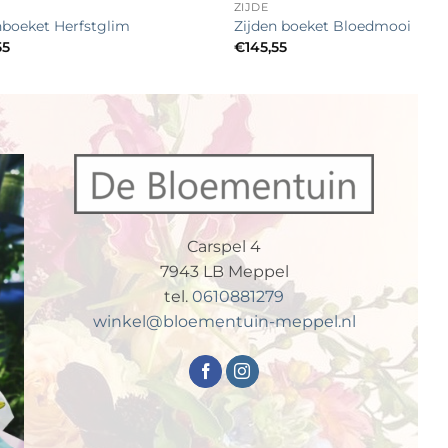
ZIJDE
nboeket Herfstglim
Zijden boeket Bloedmooi
55
€
145,55
Carspel 4
7943 LB Meppel
tel.
0610881279
winkel@bloementuin-meppel.nl