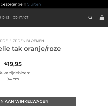
n bezorgingen!
Sluiten
R ONS
CONTACT
IJDE
/
ZIJDEN BLOEMEN
ie tak oranje/roze
19,95
€
lk-ka zijdebloem
94 cm
e aantal
EN AAN WINKELWAGEN