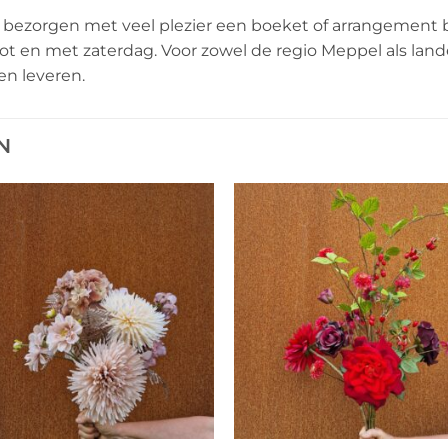
ezorgen met veel plezier een boeket of arrangement bij 
 en met zaterdag. Voor zowel de regio Meppel als landeli
en leveren.
N
Toevoegen
Toevo
aan
aa
verlanglijst
verlang
+