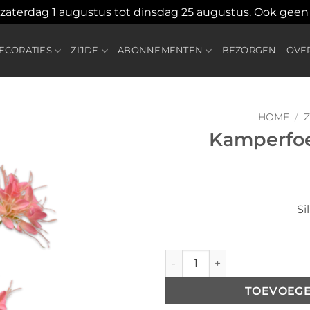
 zaterdag 1 augustus tot dinsdag 25 augustus. Ook gee
CORATIES
ZIJDE
ABONNEMENTEN
BEZORGEN
OVE
HOME
/
Z
Kamperfoel
Toevoegen
aan
verlanglijst
Si
Kamperfoelie tak oranje/roz
TOEVOEG