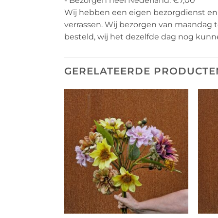
- Bezorgen heel Nederland: €7,00
Wij hebben een eigen bezorgdienst en b
verrassen. Wij bezorgen van maandag tot
besteld, wij het dezelfde dag nog kunn
GERELATEERDE PRODUCTE
Toevoegen
Toevoegen
aan
aan
verlanglijst
verlanglijst
+
+