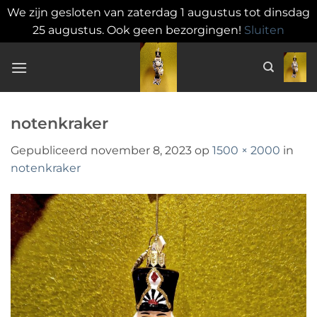
We zijn gesloten van zaterdag 1 augustus tot dinsdag
25 augustus. Ook geen bezorgingen!
Sluiten
Ga
naar
inhoud
notenkraker
Gepubliceerd
november 8, 2023
op
1500 × 2000
in
notenkraker