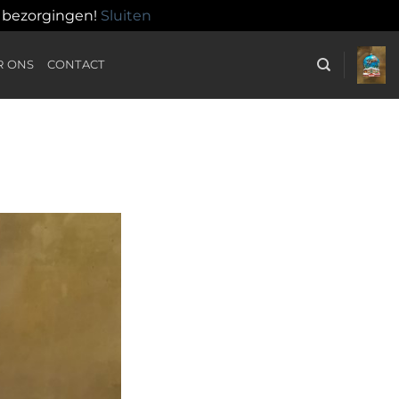
n bezorgingen!
Sluiten
R ONS
CONTACT