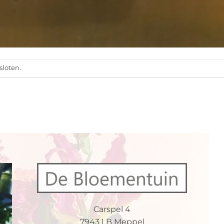
sloten.
Carspel 4
7943 LB Meppel