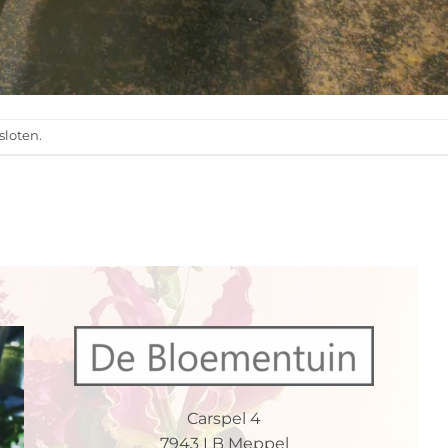
sloten.
Carspel 4
7943 LB Meppel