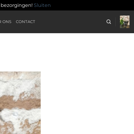
n bezorgingen!
Sluiten
R ONS
CONTACT