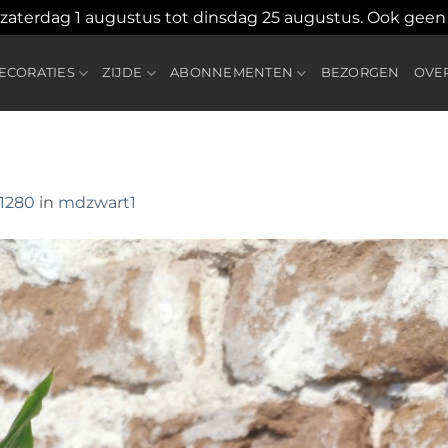
 zaterdag 1 augustus tot dinsdag 25 augustus. Ook gee
CORATIES
ZIJDE
ABONNEMENTEN
BEZORGEN
OVE
 1280
in
mdzwart1