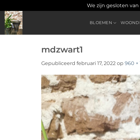
We zijn gesloten van
Ga
naar
BLOEMEN
WOONDE
inhoud
mdzwart1
Gepubliceerd
februari 17, 2022
op
960 ×