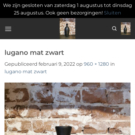
We zijn gesloten van zaterdag 1 augustus tot dinsdag
25 augustus. Ook geen bezorgingen!
Sluiten
Ga
naar
inhoud
lugano mat zwart
Gepubliceerd
februari 9, 2022
op
960 × 1280
in
lugano mat zwart