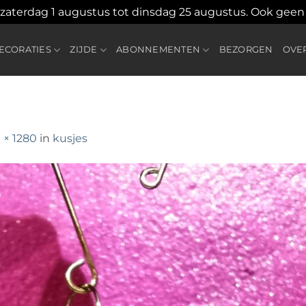
 zaterdag 1 augustus tot dinsdag 25 augustus. Ook gee
CORATIES
ZIJDE
ABONNEMENTEN
BEZORGEN
OVE
 × 1280
in
kusjes