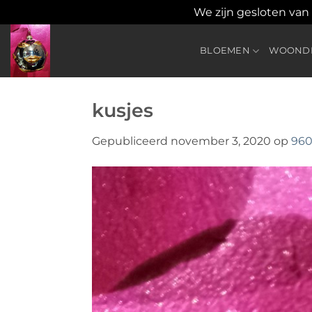
We zijn gesloten van
Ga
naar
BLOEMEN
WOONDE
inhoud
kusjes
Gepubliceerd
november 3, 2020
op
960