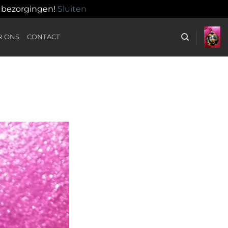
n bezorgingen!
Sluiten
R ONS
CONTACT