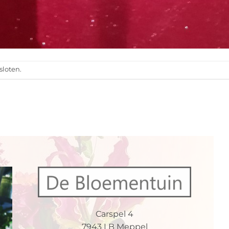
sloten.
Carspel 4
7943 LB Meppel