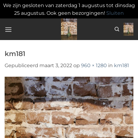
We zijn gesloten van zaterdag 1 augustus tot dinsdag
25 augustus. Ook geen bezorgingen!
Sluiten
Ga
naar
inhoud
km181
Gepubliceerd
maart 3, 2022
op
960 × 1280
in
km181