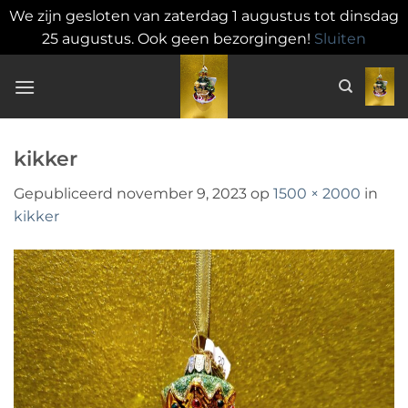
We zijn gesloten van zaterdag 1 augustus tot dinsdag
25 augustus. Ook geen bezorgingen!
Sluiten
Ga
naar
inhoud
kikker
Gepubliceerd
november 9, 2023
op
1500 × 2000
in
kikker