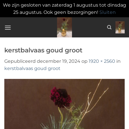
We zijn gesloten van zaterdag 1 augustus tot dinsdag
25 augustus. Ook geen bezorgingen!
Sluiten
Ga
naar
inhoud
kerstbalvaas goud groot
Gepubliceerd
december 19, 2024
op
1920 × 2560
in
kerstbalvaas goud groot