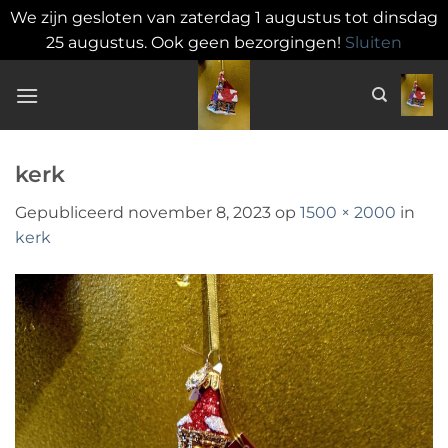
We zijn gesloten van zaterdag 1 augustus tot dinsdag
25 augustus. Ook geen bezorgingen!
Sluiten
Ga
naar
inhoud
kerk
Gepubliceerd
november 8, 2023
op
1500 × 2000
in
kerk