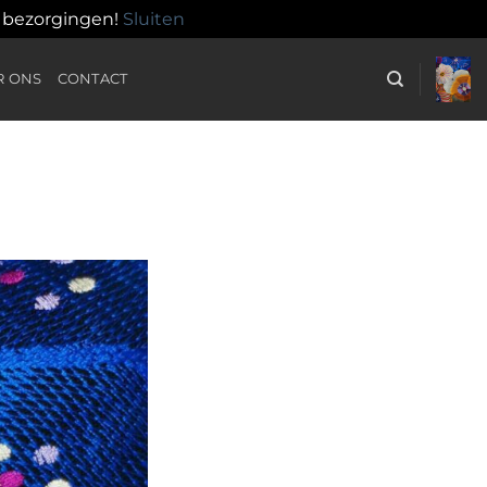
n bezorgingen!
Sluiten
R ONS
CONTACT