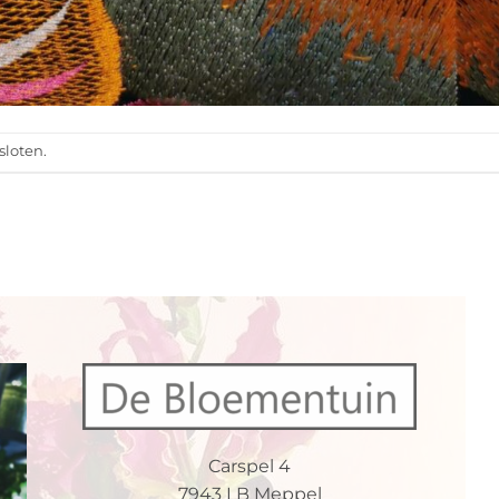
sloten.
Carspel 4
7943 LB Meppel