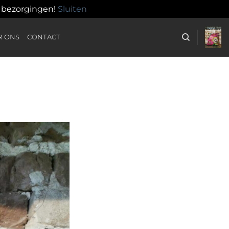
n bezorgingen!
Sluiten
R ONS
CONTACT