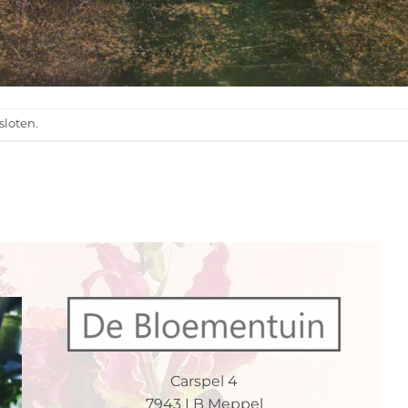
sloten.
Carspel 4
7943 LB Meppel