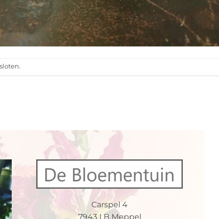
sloten.
Carspel 4
7943 LB Meppel