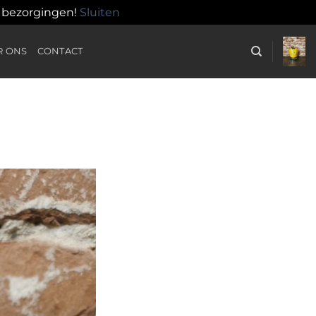
n bezorgingen!
Sluiten
R ONS
CONTACT