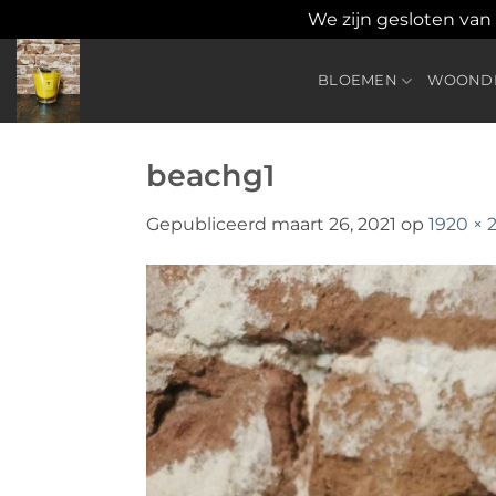
We zijn gesloten van
Ga
naar
BLOEMEN
WOONDE
inhoud
beachg1
Gepubliceerd
maart 26, 2021
op
1920 × 