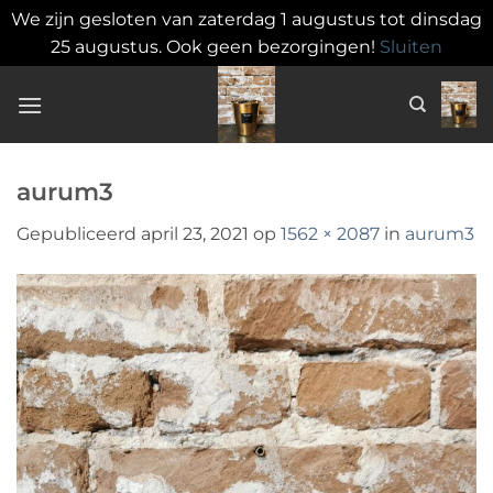
We zijn gesloten van zaterdag 1 augustus tot dinsdag
25 augustus. Ook geen bezorgingen!
Sluiten
Ga
naar
inhoud
aurum3
Gepubliceerd
april 23, 2021
op
1562 × 2087
in
aurum3