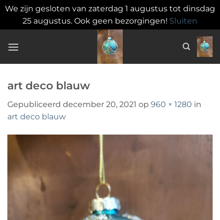
We zijn gesloten van zaterdag 1 augustus tot dinsdag
25 augustus. Ook geen bezorgingen!
Sluiten
Ga
naar
inhoud
art deco blauw
Gepubliceerd
december 20, 2021
op
960 × 1280
in
art deco blauw