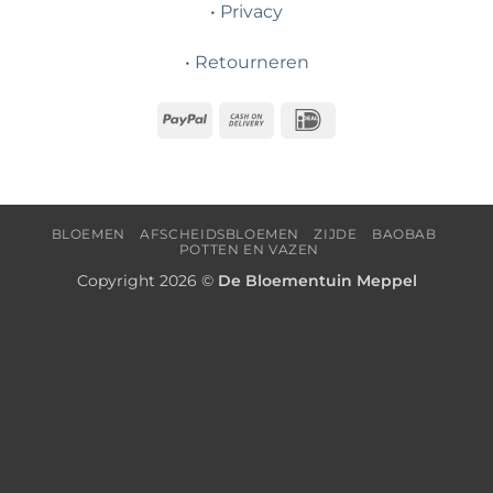
•
Privacy
•
Retourneren
PayPal
Cash
IDeal
On
Delivery
BLOEMEN
AFSCHEIDSBLOEMEN
ZIJDE
BAOBAB
POTTEN EN VAZEN
Copyright 2026 ©
De Bloementuin Meppel