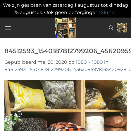
We zijn gesloten van zaterdag 1 augustus tot dinsdag
25 augustus. Ook geen bezorgingen!
Sluiten
Ga
naar
inhoud
84512593_1540187812799206_4562095
Gepubliceerd
mei 20, 2020
op
1080 × 1080
in
84512593_1540187812799206_4562095978135420928_