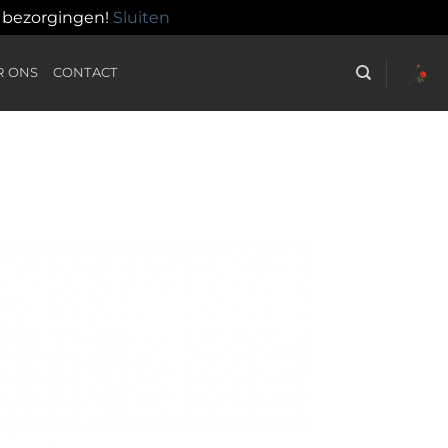
n bezorgingen!
Sluiten
R ONS
CONTACT