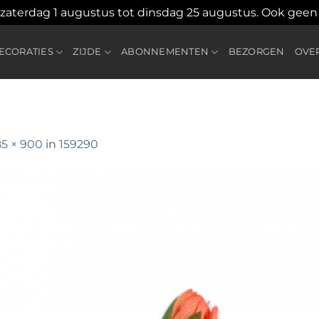
 zaterdag 1 augustus tot dinsdag 25 augustus. Ook gee
CORATIES
ZIJDE
ABONNEMENTEN
BEZORGEN
OVE
85 × 900
in
159290