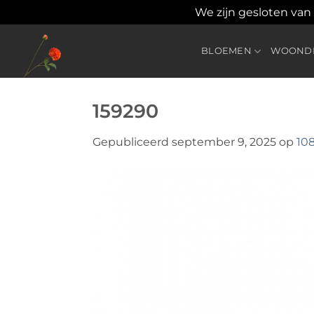
We zijn gesloten van
Ga
naar
BLOEMEN
WOONDE
inhoud
159290
Gepubliceerd
september 9, 2025
op
10