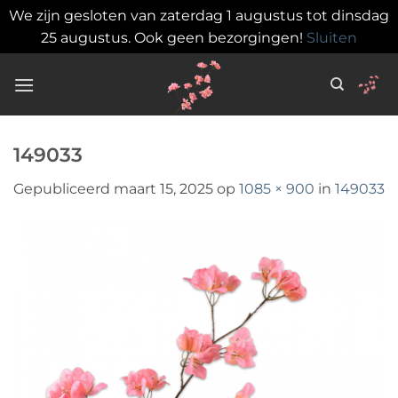
We zijn gesloten van zaterdag 1 augustus tot dinsdag
25 augustus. Ook geen bezorgingen!
Sluiten
Ga
naar
inhoud
149033
Gepubliceerd
maart 15, 2025
op
1085 × 900
in
149033