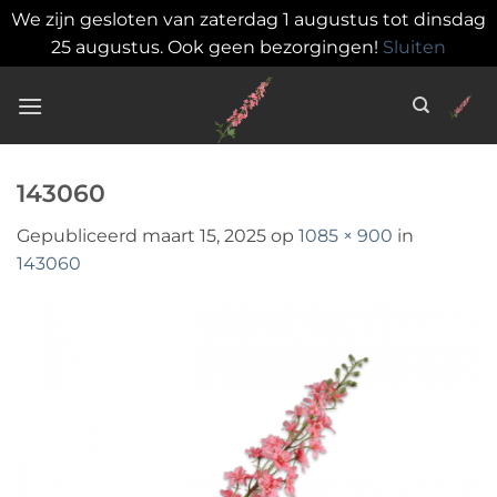
We zijn gesloten van zaterdag 1 augustus tot dinsdag
25 augustus. Ook geen bezorgingen!
Sluiten
Ga
naar
inhoud
143060
Gepubliceerd
maart 15, 2025
op
1085 × 900
in
143060