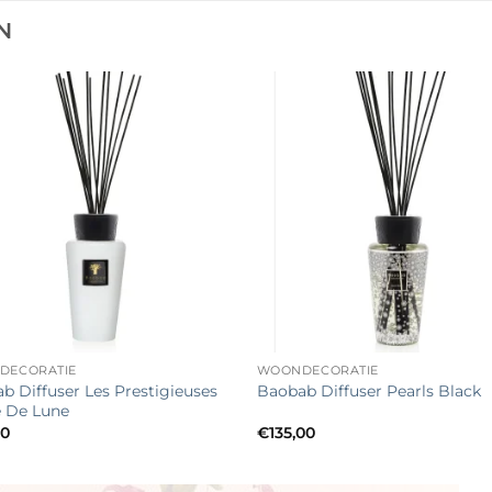
N
Toevoegen
Toevo
aan
aa
verlanglijst
verlang
+
DECORATIE
WOONDECORATIE
b Diffuser Les Prestigieuses
Baobab Diffuser Pearls Black
e De Lune
00
€
135,00