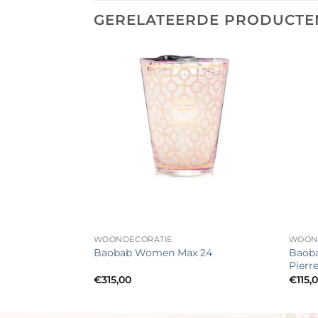
GERELATEERDE PRODUCTE
Toevoegen
Toevoegen
aan
aan
verlanglijst
verlanglijst
+
+
WOONDECORATIE
WOON
Baoba
omen
Baobab Women Max 24
Pierr
€
315,00
€
115,