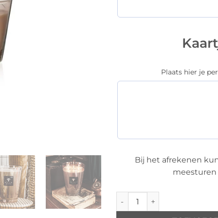
Kaar
Plaats hier je pe
Bij het afrekenen ku
meesturen 
Baobab All Seasons Serenget