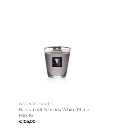
egen
Toevoegen
n
aan
lijst
verlanglijst
+
WOONDECORATIE
Baobab All Seasons White Rhino
Max 16
€
105,00