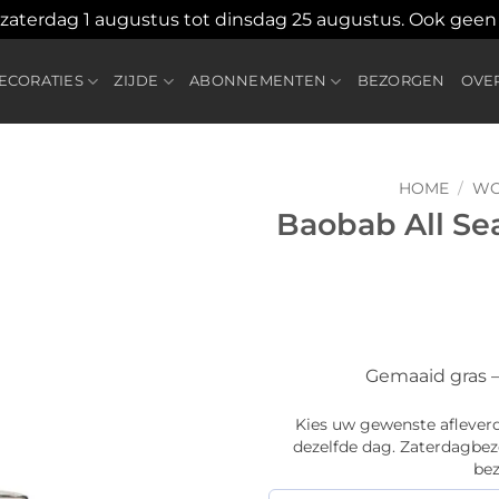
 zaterdag 1 augustus tot dinsdag 25 augustus. Ook gee
CORATIES
ZIJDE
ABONNEMENTEN
BEZORGEN
OVE
HOME
/
WO
Baobab All Se
Toevoegen
aan
verlanglijst
Gemaaid gras –
Kies uw gewenste afleverd
dezelfde dag. Zaterdagbezo
bez