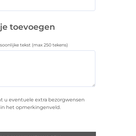
tje toevoegen
rsoonlijke tekst (max 250 tekens)
nt u eventuele extra bezorgwensen
in het opmerkingenveld.
i Plains Max 10 aantal