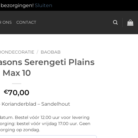
n bezorgingen!
Sluiten
R ONS
CONTACT
ONDECORATIE
/
BAOBAB
asons Serengeti Plains
Max 10
70,00
€
 Korianderblad – Sandelhout
atum. Bestel vóór 12.00 uur voor levering
rging: bestel vóór vrijdag 17.00 uur. Geen
orging op zondag.