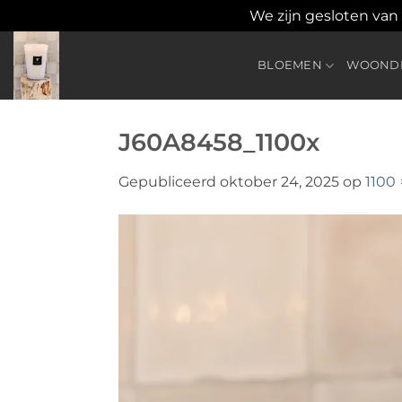
We zijn gesloten van
Ga
naar
BLOEMEN
WOONDE
inhoud
J60A8458_1100x
Gepubliceerd
oktober 24, 2025
op
1100 