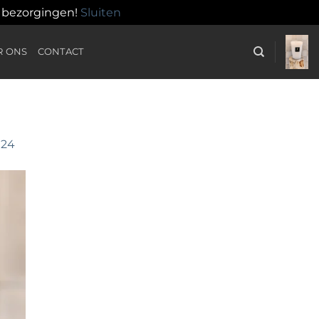
n bezorgingen!
Sluiten
R ONS
CONTACT
 24