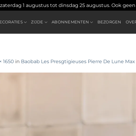
 zaterdag 1 augustus tot dinsdag 25 augustus. Ook gee
CORATIES
ZIJDE
ABONNEMENTEN
BEZORGEN
OVE
× 1650
in
Baobab Les Presgtigieuses Pierre De Lune Max