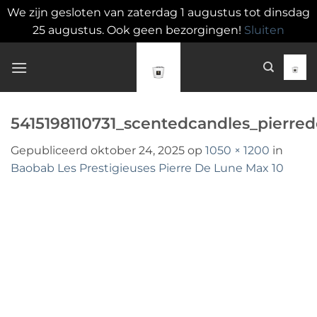
We zijn gesloten van zaterdag 1 augustus tot dinsdag
25 augustus. Ook geen bezorgingen!
Sluiten
Ga
naar
inhoud
5415198110731_scentedcandles_pierre
Gepubliceerd
oktober 24, 2025
op
1050 × 1200
in
Baobab Les Prestigieuses Pierre De Lune Max 10