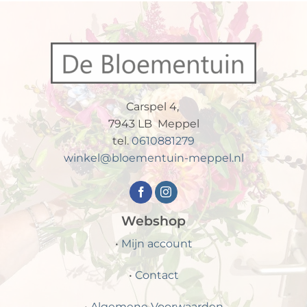
Carspel 4,
7943 LB Meppel
tel.
0610881279
winkel@bloementuin-meppel.nl
Webshop
•
Mijn account
•
Contact
•
Algemene Voorwaarden