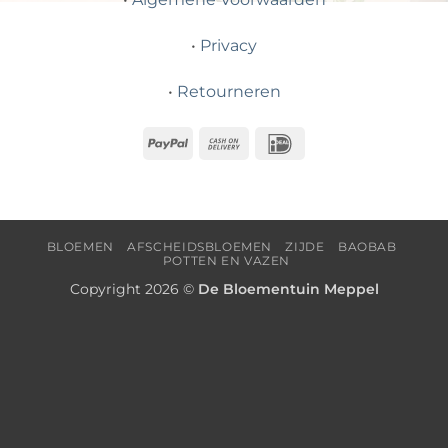
•
Privacy
•
Retourneren
PayPal
Cash
IDeal
On
Delivery
BLOEMEN
AFSCHEIDSBLOEMEN
ZIJDE
BAOBAB
POTTEN EN VAZEN
Copyright 2026 ©
De Bloementuin Meppel