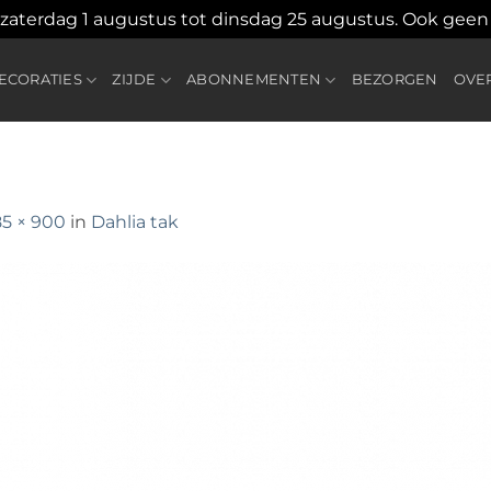
 zaterdag 1 augustus tot dinsdag 25 augustus. Ook gee
CORATIES
ZIJDE
ABONNEMENTEN
BEZORGEN
OVE
85 × 900
in
Dahlia tak