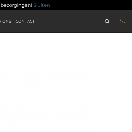
n bezorgingen!
Sluiten
R ONS
CONTACT