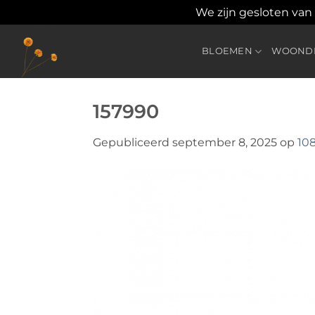
We zijn gesloten van
Ga
naar
BLOEMEN
WOONDE
inhoud
157990
Gepubliceerd
september 8, 2025
op
10