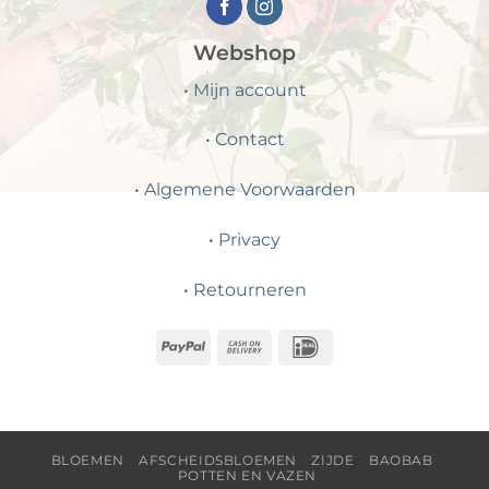
Webshop
•
Mijn account
•
Contact
•
Algemene Voorwaarden
•
Privacy
•
Retourneren
PayPal
Cash
IDeal
On
Delivery
BLOEMEN
AFSCHEIDSBLOEMEN
ZIJDE
BAOBAB
POTTEN EN VAZEN