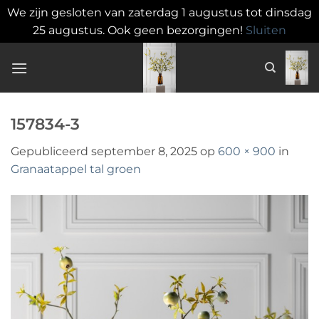
We zijn gesloten van zaterdag 1 augustus tot dinsdag
25 augustus. Ook geen bezorgingen!
Sluiten
Ga
naar
inhoud
157834-3
Gepubliceerd
september 8, 2025
op
600 × 900
in
Granaatappel tal groen