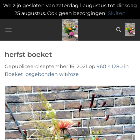
We zijn gesloten van zaterdag 1 augustus tot dinsdag
25 augustus. Ook geen bezorgingen!
Sluiten
Ga
naar
inhoud
herfst boeket
Gepubliceerd
september 16, 2021
op
960 × 1280
in
Boeket losgebonden wit/roze